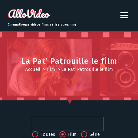
S
k
i
p
Cinémathèque vidéos films séries streaming
t
o
c
o
n
La Pat’ Patrouille le film
t
Accueil
>
Film
>
La Pat’ Patrouille le film
e
n
t
Toutes
Film
Série