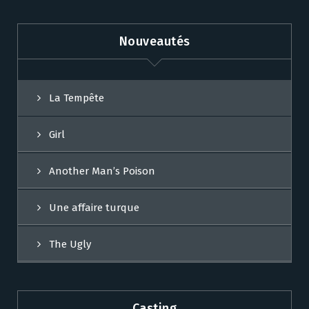
Nouveautés
La Tempête
Girl
Another Man’s Poison
Une affaire turque
The Ugly
Casting