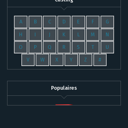
A
B
C
D
E
F
G
H
I
J
K
L
M
N
O
P
Q
R
S
T
U
V
W
X
Y
Z
#
Populaires