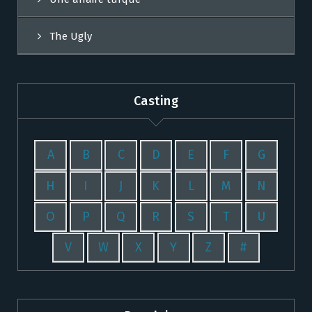
The Ugly
Casting
A
B
C
D
E
F
G
H
I
J
K
L
M
N
O
P
Q
R
S
T
U
V
W
X
Y
Z
#