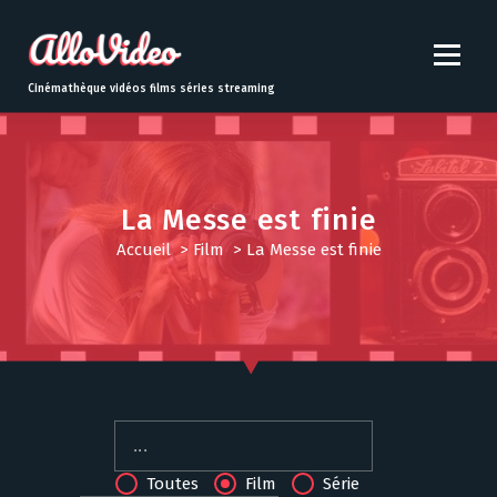
S
k
i
p
Cinémathèque vidéos films séries streaming
t
o
c
o
n
La Messe est finie
t
Accueil
>
Film
>
La Messe est finie
e
n
t
Toutes
Film
Série