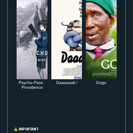
Psycho-Pass :
Daaaaaali !
Gogo
Providence
Où regarder La jeune fille et les paysans en streaming complet gratuit HD
en ligne
IMPORTANT