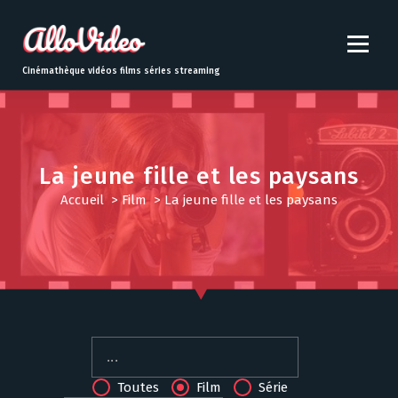
S
k
i
p
Cinémathèque vidéos films séries streaming
t
o
c
o
n
La jeune fille et les paysans
t
Accueil
>
Film
>
La jeune fille et les paysans
e
n
t
Toutes
Film
Série