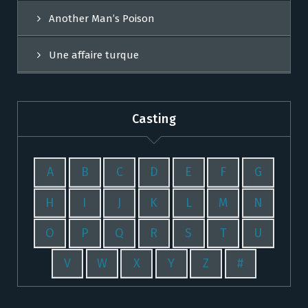
Another Man’s Poison
Une affaire turque
Casting
A
B
C
D
E
F
G
H
I
J
K
L
M
N
O
P
Q
R
S
T
U
V
W
X
Y
Z
#