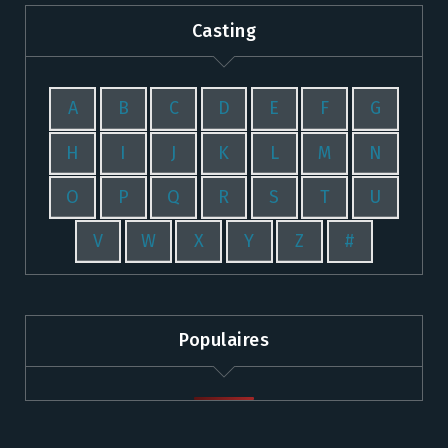
Casting
A
B
C
D
E
F
G
H
I
J
K
L
M
N
O
P
Q
R
S
T
U
V
W
X
Y
Z
#
Populaires