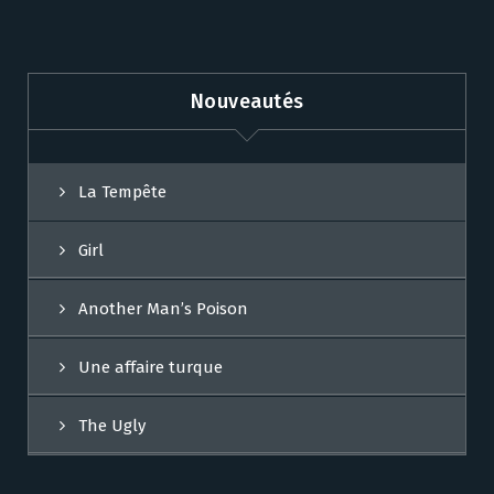
Nouveautés
La Tempête
Girl
Another Man’s Poison
Une affaire turque
The Ugly