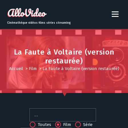
S
k
i
p
Cinémathèque vidéos films séries streaming
t
o
c
o
La Faute à Voltaire (version
n
restaurée)
t
e
Accueil
>
Film
>
La Faute à Voltaire (version restaurée)
n
t
Toutes
Film
Série