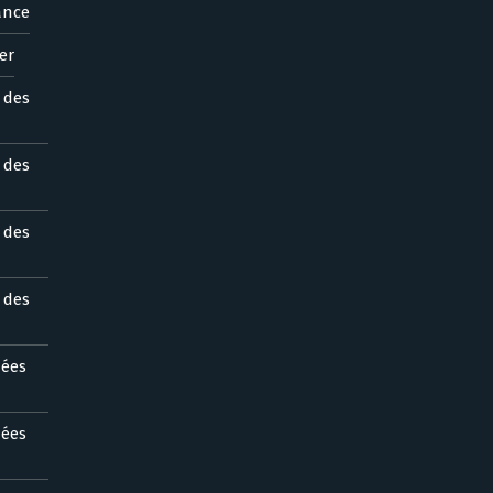
ance
er
s des
s des
s des
s des
nées
nées