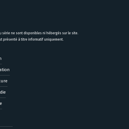
 série ne sont disponibles ni hébergés sur le site.
 présenté à titre informatif uniquement.
n
ation
ture
die
e