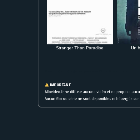
Stranger Than Paradise
Un h
Streaming en ligne gratuit pour voir L’Enfer film complet HD
IMPORTANT
Allovideo.fr ne diffuse aucune vidéo et ne propose auc
Aucun film ou série ne sont disponibles ni hébergés sur l