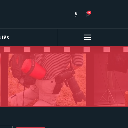
0
utés