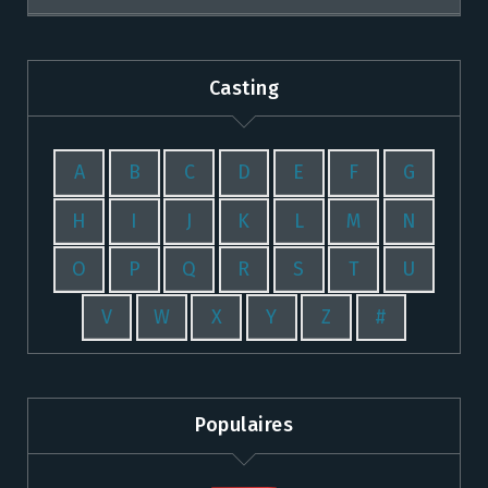
Casting
A
B
C
D
E
F
G
H
I
J
K
L
M
N
O
P
Q
R
S
T
U
V
W
X
Y
Z
#
Populaires