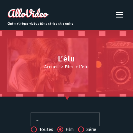
S
k
i
p
Cinémathèque vidéos films séries streaming
t
o
c
o
n
L’élu
t
Accueil
>
Film
>
L’élu
e
n
t
Toutes
Film
Série