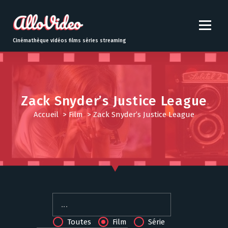
S
k
i
p
Cinémathèque vidéos films séries streaming
t
o
c
o
n
Zack Snyder’s Justice League
t
Accueil
>
Film
>
Zack Snyder’s Justice League
e
n
t
Toutes
Film
Série