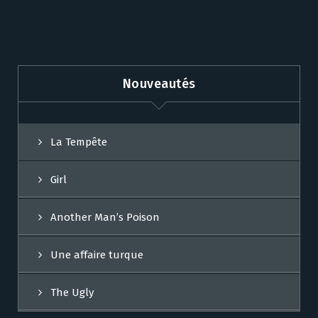
Nouveautés
La Tempête
Girl
Another Man’s Poison
Une affaire turque
The Ugly