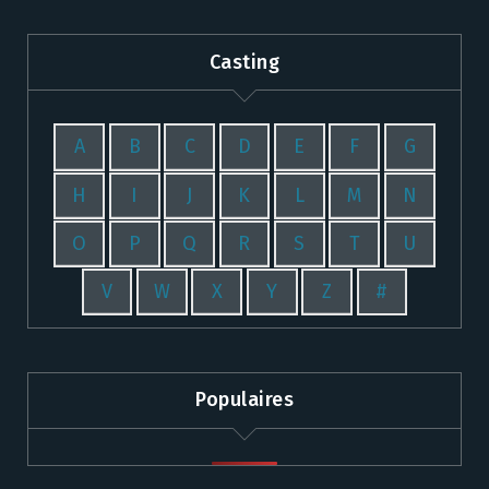
Casting
A
B
C
D
E
F
G
H
I
J
K
L
M
N
O
P
Q
R
S
T
U
V
W
X
Y
Z
#
Populaires