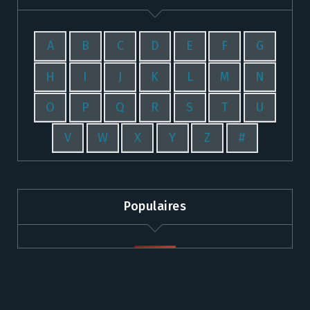
A
B
C
D
E
F
G
H
I
J
K
L
M
N
O
P
Q
R
S
T
U
V
W
X
Y
Z
#
Populaires