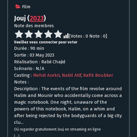
Film
Jouj
(
2023
)
Note des membres
[Votes :
0
Note :
0
]
Veuillez vous connecter pour voter
Durée : 90 min
Sortie : 03 May 2023
Réalisation : Rabii Chajid
Scénario : N/A
Casting :
Mehdi Azekri
,
Nabil Atif
,
Rafik Boubker
Notes :
Description : The events of the film revolve around
Halim and Mounir who accidentally come across a
magic notebook. One night, unaware of the
powers of this notebook, Halim, on a whim and
after being rejected by the bodyguards of a big city
clu...
Où regarder gratuitement Jouj en streaming en ligne
{...}