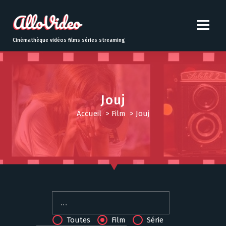
S
k
i
p
Cinémathèque vidéos films séries streaming
t
o
c
o
n
Jouj
t
Accueil
>
Film
>
Jouj
e
n
t
Toutes
Film
Série