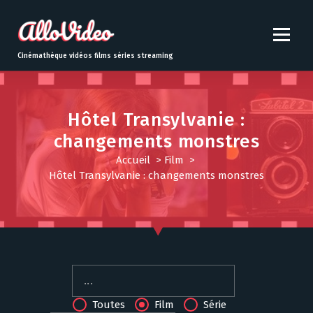
S
k
i
p
Cinémathèque vidéos films séries streaming
t
o
c
o
Hôtel Transylvanie :
n
changements monstres
t
Accueil
>
Film
>
e
Hôtel Transylvanie : changements monstres
n
t
Toutes
Film
Série