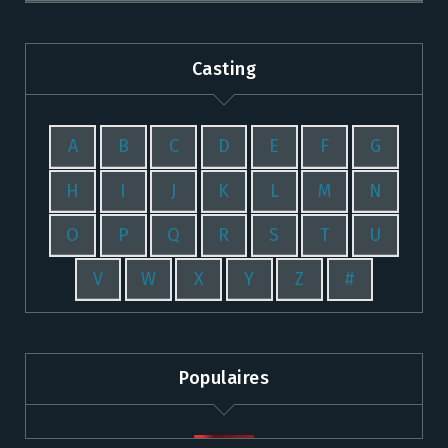
Casting
A
B
C
D
E
F
G
H
I
J
K
L
M
N
O
P
Q
R
S
T
U
V
W
X
Y
Z
#
Populaires