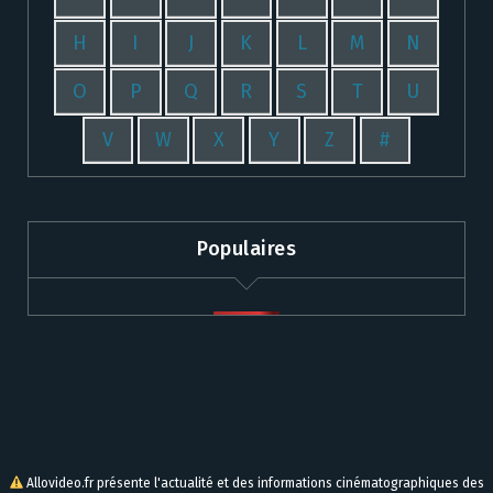
H
I
J
K
L
M
N
O
P
Q
R
S
T
U
V
W
X
Y
Z
#
Populaires
Allovideo.fr présente l'actualité et des informations cinématographiques des