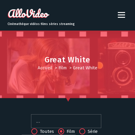
S
k
i
p
Cinémathèque vidéos films séries streaming
t
o
c
o
n
Great White
t
Accueil
>
Film
>
Great White
e
n
t
Toutes
Film
Série