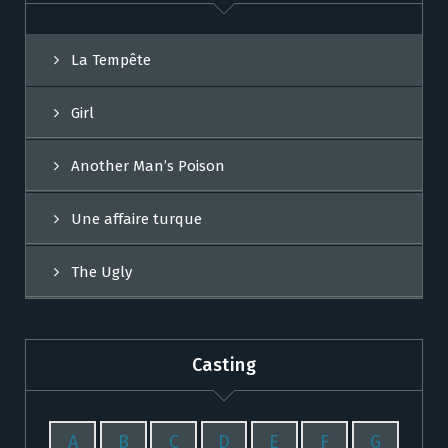
La Tempête
Girl
Another Man’s Poison
Une affaire turque
The Ugly
Casting
A
B
C
D
E
F
G