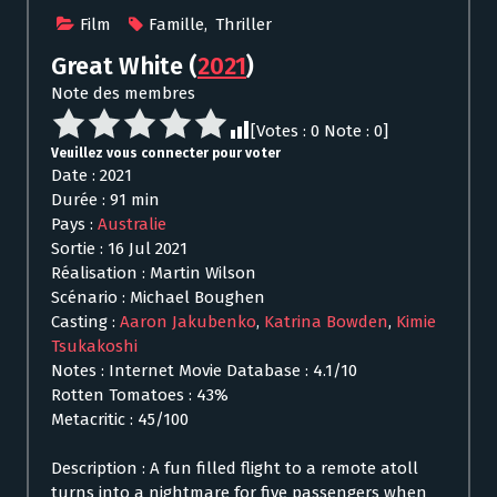
Film
Famille
,
Thriller
Great White
(
2021
)
Note des membres
[Votes :
0
Note :
0
]
Veuillez vous connecter pour voter
Date : 2021
Durée : 91 min
Pays :
Australie
Sortie : 16 Jul 2021
Réalisation : Martin Wilson
Scénario : Michael Boughen
Casting :
Aaron Jakubenko
,
Katrina Bowden
,
Kimie
Tsukakoshi
Notes : Internet Movie Database : 4.1/10
Rotten Tomatoes : 43%
Metacritic : 45/100
Description : A fun filled flight to a remote atoll
turns into a nightmare for five passengers when