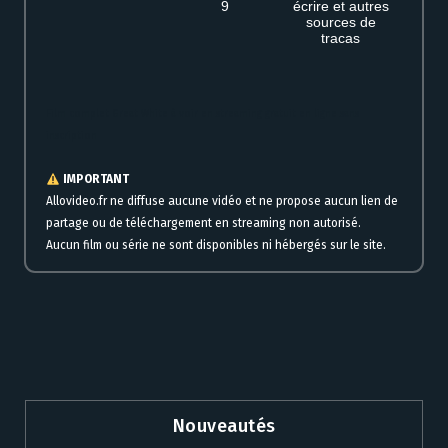
9
écrire et autres
sources de
tracas
Film complet Great White à voir en streaming gratuit en ligne sans
inscription
IMPORTANT
Allovideo.fr ne diffuse aucune vidéo et ne propose aucun lien de
partage ou de téléchargement en streaming non autorisé.
Aucun film ou série ne sont disponibles ni hébergés sur le site.
Nouveautés