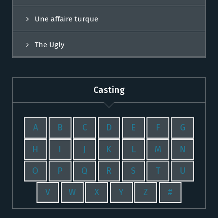
Une affaire turque
The Ugly
Casting
A
B
C
D
E
F
G
H
I
J
K
L
M
N
O
P
Q
R
S
T
U
V
W
X
Y
Z
#