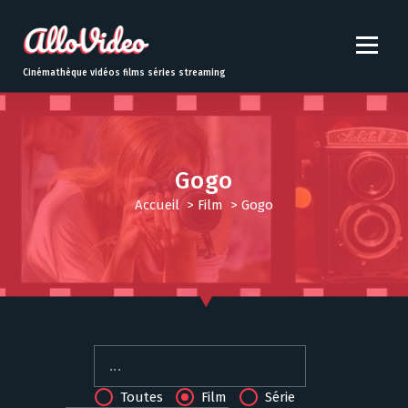
S
k
i
p
Cinémathèque vidéos films séries streaming
t
o
c
o
n
Gogo
t
Accueil
>
Film
>
Gogo
e
n
t
Toutes
Film
Série