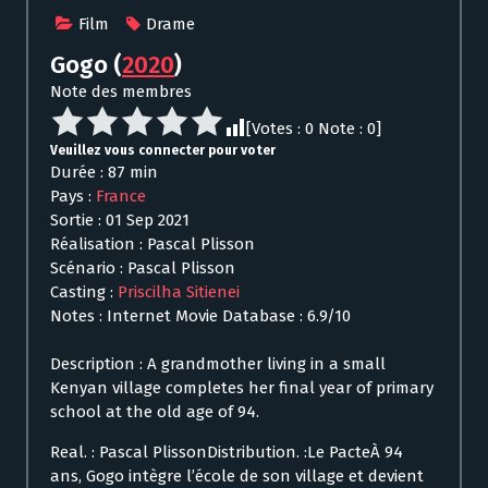
Film
Drame
Gogo
(
2020
)
Note des membres
[Votes :
0
Note :
0
]
Veuillez vous connecter pour voter
Durée : 87 min
Pays :
France
Sortie : 01 Sep 2021
Réalisation : Pascal Plisson
Scénario : Pascal Plisson
Casting :
Priscilha Sitienei
Notes : Internet Movie Database : 6.9/10
Description : A grandmother living in a small
Kenyan village completes her final year of primary
school at the old age of 94.
Real. : Pascal PlissonDistribution. :Le PacteÀ 94
ans, Gogo intègre l’école de son village et devient