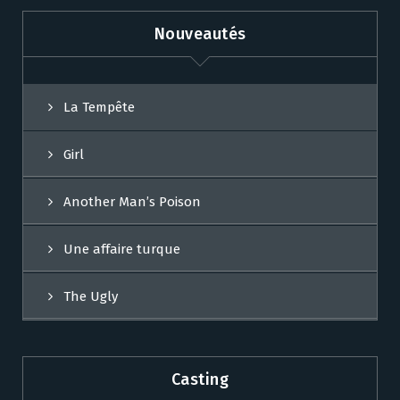
Nouveautés
La Tempête
Girl
Another Man’s Poison
Une affaire turque
The Ugly
Casting