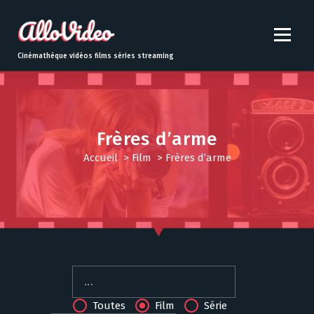
S
k
i
p
Cinémathèque vidéos films séries streaming
t
o
c
o
n
Frères d’arme
t
Accueil
>
Film
>
Frères d’arme
e
n
t
Toutes
Film
Série