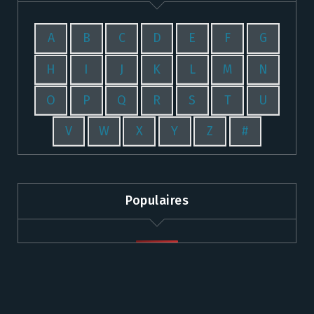
A
B
C
D
E
F
G
H
I
J
K
L
M
N
O
P
Q
R
S
T
U
V
W
X
Y
Z
#
Populaires