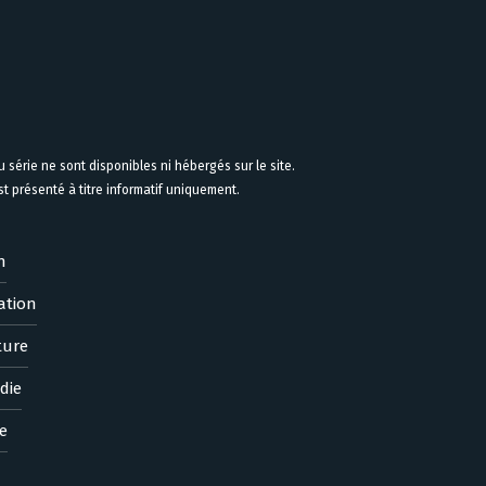
 série ne sont disponibles ni hébergés sur le site.
 présenté à titre informatif uniquement.
n
ation
ture
die
e