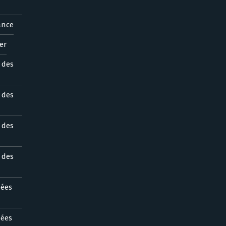
ance
er
s des
s des
s des
s des
nées
nées