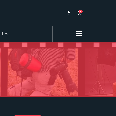
0
utés