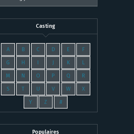
Casting
A
B
C
D
E
F
G
H
I
J
K
L
M
N
O
P
Q
R
S
T
U
V
W
X
Y
Z
#
Populaires