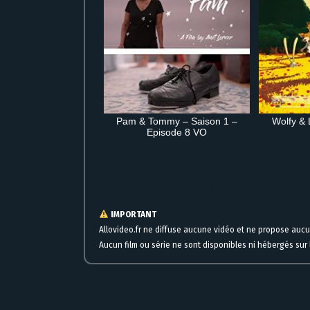
Pam & Tommy – Saison 1 –
Wolfy & 
Episode 8 VO
Où regarder Free Guy en streaming complet gratuit HD en ligne
IMPORTANT
Allovideo.fr ne diffuse aucune vidéo et ne propose auc
Aucun film ou série ne sont disponibles ni hébergés sur l