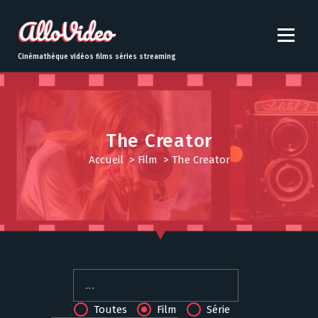
S
k
i
p
Cinémathèque vidéos films séries streaming
t
o
c
o
n
The Creator
t
Accueil
>
Film
>
The Creator
e
n
t
Toutes
Film
Série