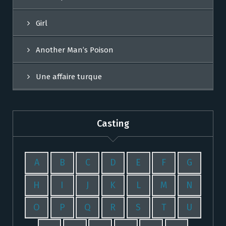
Girl
Another Man’s Poison
Une affaire turque
Casting
A
B
C
D
E
F
G
H
I
J
K
L
M
N
O
P
Q
R
S
T
U