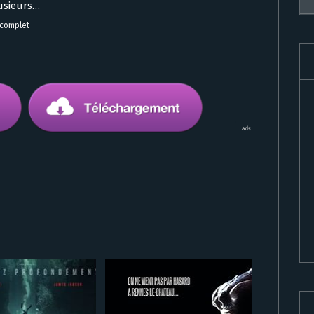
usieurs…
 complet