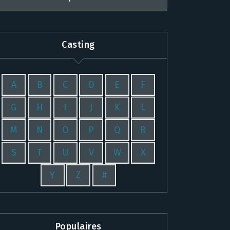
Casting
A
B
C
D
E
F
G
H
I
J
K
L
M
N
O
P
Q
R
S
T
U
V
W
X
Y
Z
#
Populaires