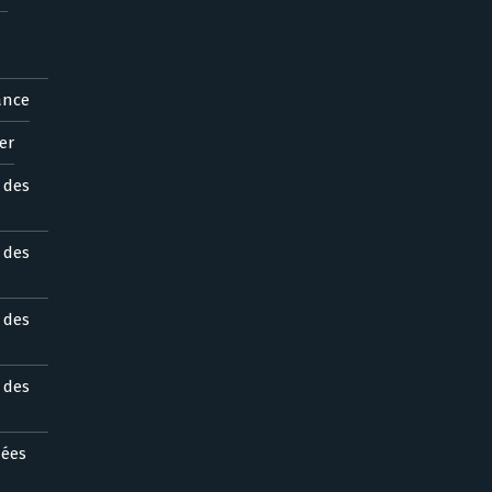
ance
er
s des
s des
s des
s des
nées