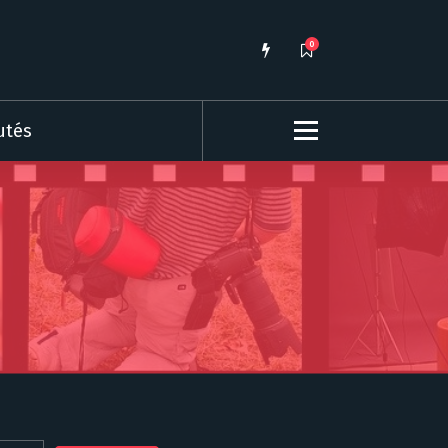
0
utés