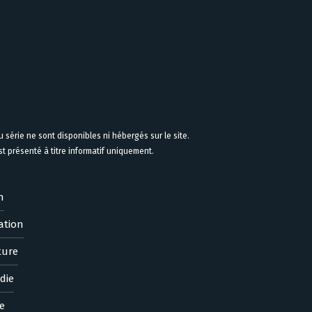
 série ne sont disponibles ni hébergés sur le site.
 présenté à titre informatif uniquement.
n
ation
ture
die
e