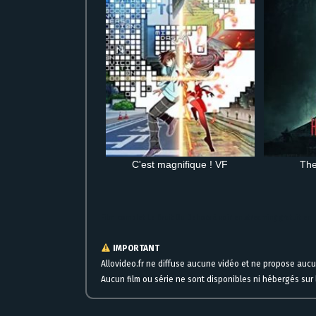
C'est magnifique ! VF
Th
Film complet Le Bruit Du Dehors à voir en streaming gratuit en l
IMPORTANT
Allovideo.fr ne diffuse aucune vidéo et ne propose auc
Aucun film ou série ne sont disponibles ni hébergés sur l