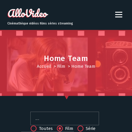
S
k
i
p
Cinémathèque vidéos films séries streaming
t
o
c
o
n
Home Team
t
Accueil
>
Film
>
Home Team
e
n
t
Toutes
Film
Série