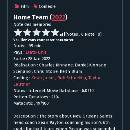
Film
Comédie
Home Team
(
2022
)
Note des membres
[Votes :
0
Note :
0
]
Veuillez vous connecter pour voter
Durée : 95 min
Pays :
Etats-Unis
Sortie : 28 Jan 2022
Réalisation : Charles Kinnane, Daniel Kinnane
Scénario : Chris Titone, Keith Blum
Casting :
Kevin James
,
Rob Schneider
,
Taylor
Lautner
Notes : Internet Movie Database : 6.0/10
Rotten Tomatoes : 21%
Metacritic : 19/100
Description : The story about New Orleans Saints
head coach Sean Payton coaching his son's 6th
grade football team, when Payton was suspended