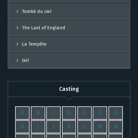
Tombé du ciel
The Last of England
La Tempête
Girl
Casting
A
B
C
D
E
F
G
H
I
J
K
L
M
N