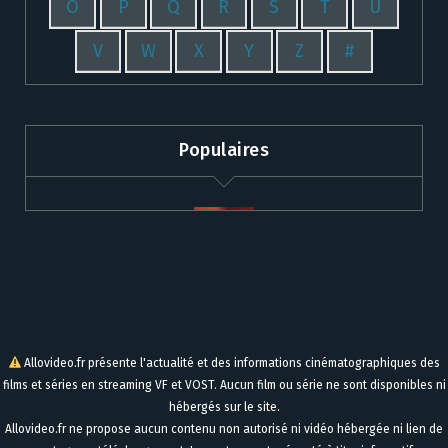
O
P
Q
R
S
T
U
V
W
X
Y
Z
#
Populaires
Allovideo.fr présente l'actualité et des informations cinématographiques des
films et séries en streaming VF et VOST. Aucun film ou série ne sont disponibles ni
hébergés sur le site.
Allovideo.fr ne propose aucun contenu non autorisé ni vidéo hébergée ni lien de