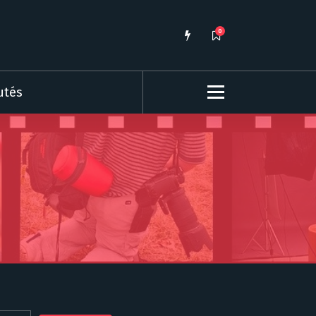
0
utés