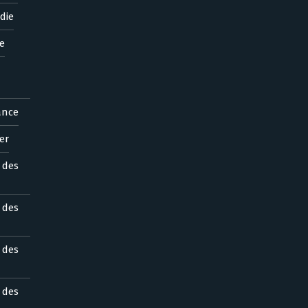
die
e
ance
er
s des
s des
s des
s des