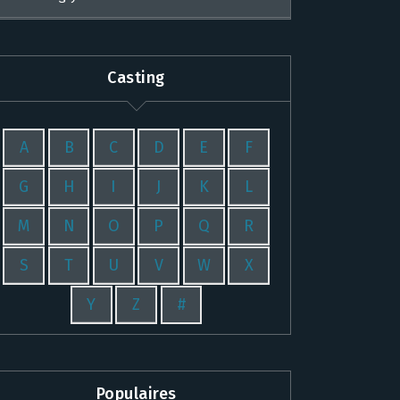
Casting
A
B
C
D
E
F
G
H
I
J
K
L
M
N
O
P
Q
R
S
T
U
V
W
X
Y
Z
#
Populaires