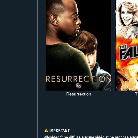
Resurrection
T
Regarder The Survivalist en streaming HD complet gratuit en l
IMPORTANT
Allovideo.fr ne diffuse aucune vidéo et ne propose auc