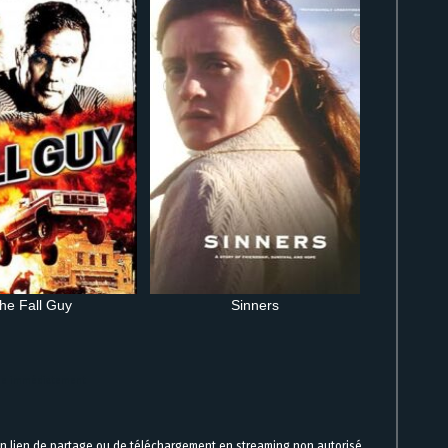
he Fall Guy
Sinners
igne immédiatement
un lien de partage ou de téléchargement en streaming non autorisé.