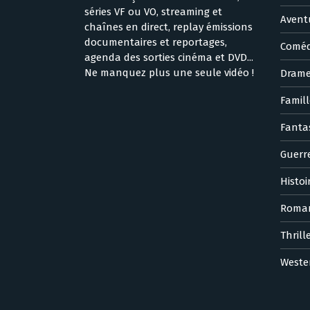
séries VF ou VO, streaming et
Avent
chaînes en direct, replay émissions
documentaires et reportages,
Coméd
agenda des sorties cinéma et DVD...
Ne manquez plus une seule vidéo !
Dram
Famill
Fanta
Guerr
Histoi
Roma
Thrill
Weste