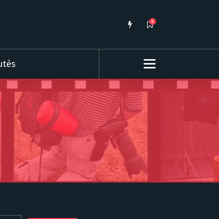
0
utés