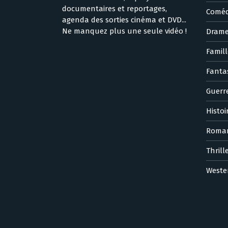
documentaires et reportages,
Coméd
agenda des sorties cinéma et DVD...
Ne manquez plus une seule vidéo !
Dram
Famill
Fanta
Guerr
Histoi
Roma
Thrill
Weste