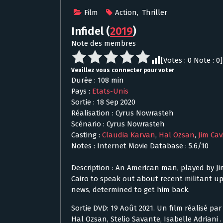
Film
Action
,
Thriller
Infidel
(
2019
)
Note des membres
[Votes :
0
Note :
0
]
Veuillez vous connecter pour voter
Durée : 108 min
Pays :
Etats-Unis
Sortie : 18 Sep 2020
Réalisation : Cyrus Nowrasteh
Scénario : Cyrus Nowrasteh
Casting :
Claudia Karvan
,
Hal Ozsan
,
Jim Cav
Notes : Internet Movie Database : 5.6/10
Description : An American man, played by Jim
Cairo to speak out about recent militant upr
news, determined to get him back.
Sortie DVD: 19 Août 2021. Un film réalisé pa
Hal Ozsan, Stelio Savante, Isabelle Adriani 