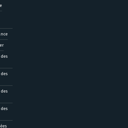
e
ance
er
s des
s des
s des
s des
nées