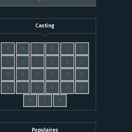
Casting
A
B
C
D
E
F
G
H
I
J
K
L
M
N
O
P
Q
R
S
T
U
V
W
X
Y
Z
#
Populaires