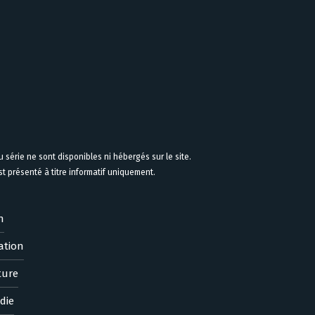
 série ne sont disponibles ni hébergés sur le site.
 présenté à titre informatif uniquement.
n
ation
ture
die