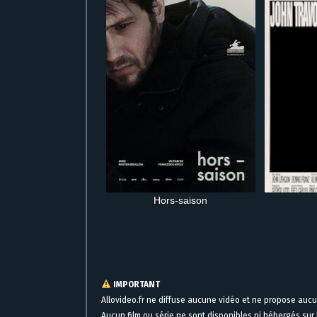
Hors-saison
Regarder The Wolf Hour en streaming gratuit en ligne complet 
IMPORTANT
Allovideo.fr ne diffuse aucune vidéo et ne propose auc
Aucun film ou série ne sont disponibles ni hébergés sur l