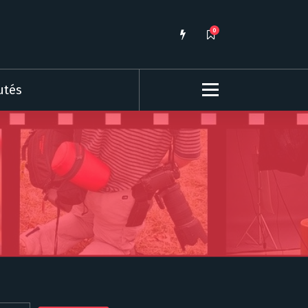
0
utés