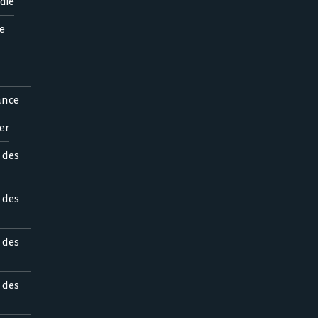
die
e
ance
er
s des
s des
s des
s des