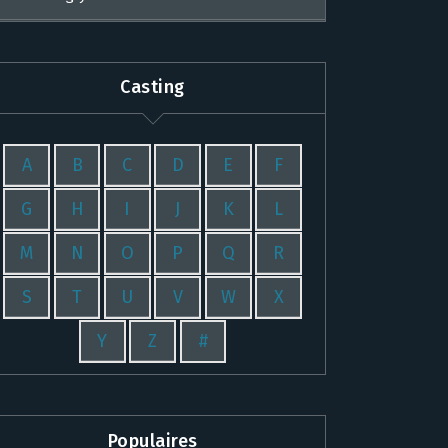
Casting
A
B
C
D
E
F
G
H
I
J
K
L
M
N
O
P
Q
R
S
T
U
V
W
X
Y
Z
#
Populaires