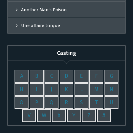
Another Man’s Poison
Une affaire turque
Casting
A
B
C
D
E
F
G
H
I
J
K
L
M
N
O
P
Q
R
S
T
U
V
W
X
Y
Z
#