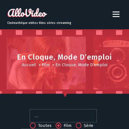
S
k
i
p
Cinémathèque vidéos films séries streaming
t
o
c
o
n
En Cloque, Mode D’emploi
t
Accueil
>
Film
>
En Cloque, Mode D’emploi
e
n
t
Toutes
Film
Série