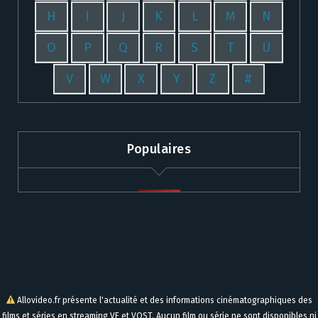
H
I
J
K
L
M
N
O
P
Q
R
S
T
U
V
W
X
Y
Z
#
Populaires
Allovideo.fr présente l'actualité et des informations cinématographiques des
films et séries en streaming VF et VOST. Aucun film ou série ne sont disponibles ni