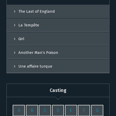
The Last of England
La Tempête
Girl
Another Man’s Poison
Une affaire turque
Casting
A
B
C
D
E
F
G