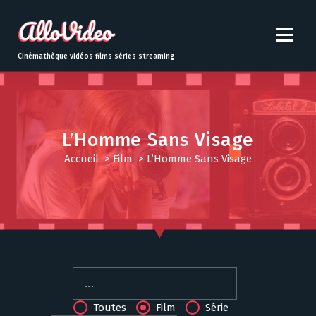
S
k
i
p
Cinémathèque vidéos films séries streaming
t
o
c
o
n
L’Homme Sans Visage
t
Accueil
>
Film
>
L’Homme Sans Visage
e
n
t
Toutes
Film
Série