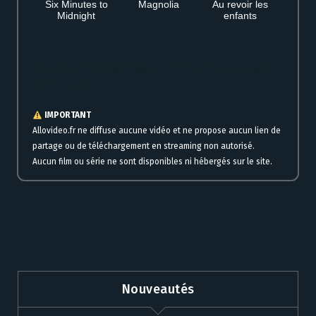
Six Minutes to
Magnolia
Au revoir les
Midnight
enfants
Film complet L’Homme Sans Visage à voir en streaming gratuit en ligne
sans inscription
IMPORTANT
Allovideo.fr ne diffuse aucune vidéo et ne propose aucun lien de
partage ou de téléchargement en streaming non autorisé.
Aucun film ou série ne sont disponibles ni hébergés sur le site.
Nouveautés