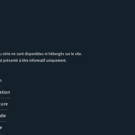
 série ne sont disponibles ni hébergés sur le site.
 présenté à titre informatif uniquement.
n
ation
ture
die
e