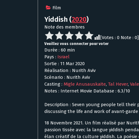
Film
Yiddish
(
2020
)
Note des membres
[Votes :
0
Note :
0
]
Veuillez vous connecter pour voter
Durée : 60 min
Pays :
Israel
Sortie : 11 Mar 2020
Réalisation : Nurith Aviv
Scénario : Nurith Aviv
Casting :
Migle Anusauskaite
,
Tal Hever
,
Val
Notes : Internet Movie Database : 6.3/10
Description : Seven young people tell their
discussing the life and work of avant-garde 
18 Novembre 2021. Un film réalisé par Nurith
passion tissée avec la langue yiddish pend
élan créatif de la culture yiddish. La poésie