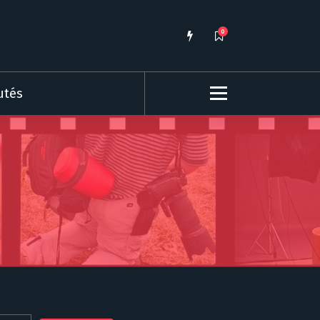
0
utés