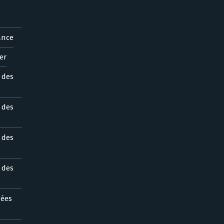
ance
er
s des
s des
s des
s des
nées