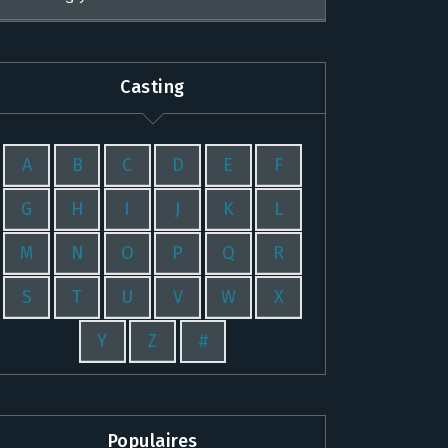
Casting
A
B
C
D
E
F
G
H
I
J
K
L
M
N
O
P
Q
R
S
T
U
V
W
X
Y
Z
#
Populaires