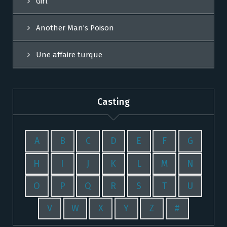
Girl
Another Man’s Poison
Une affaire turque
Casting
A
B
C
D
E
F
G
H
I
J
K
L
M
N
O
P
Q
R
S
T
U
V
W
X
Y
Z
#