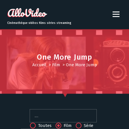
S
k
i
p
Cinémathèque vidéos films séries streaming
t
o
c
o
n
One More Jump
t
Accueil
>
Film
>
One More Jump
e
n
t
Toutes
Film
Série