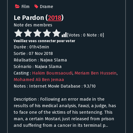
Film
Drame
Le Pardon
(
2018
)
Note des membres
[Votes :
0
Note :
0
]
Veuillez vous connecter pour voter
Durée : 01h45min
Sortie : 07 Nov 2018
Réalisation : Najwa Slama
Scénario : Najwa Slama
Casting :
Hakim Boumsaoudi
,
Meriam Ben Hussein
,
Mohamed Ali Ben Jemaa
Notes : Internet Movie Database : 9.3/10
Description : Following an error made in the
results of his medical analysis, Fawzi, a judge, has
to face one of the victims of his sentencing. This
man, a certain Mostari, just released from prison
and suffering from a cancer in its terminal p...