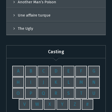
Another Man’s Poison
Une affaire turque
The Ugly
Casting
A
B
C
D
E
F
G
H
I
J
K
L
M
N
O
P
Q
R
S
T
U
V
W
X
Y
Z
#