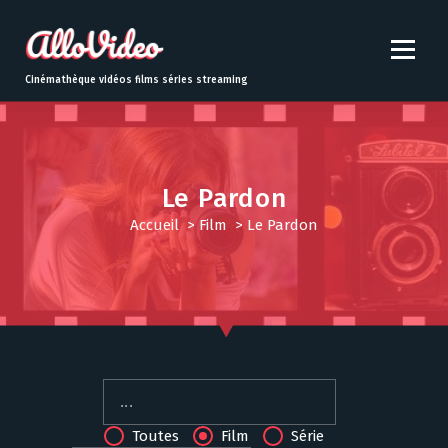
S
k
i
p
Cinémathèque vidéos films séries streaming
t
o
c
o
n
Le Pardon
t
Accueil
>
Film
>
Le Pardon
e
n
t
Toutes
Film
Série