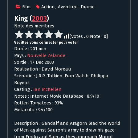
Film
Action
,
Aventure
,
Drame
King
(
2003
)
Note des membres
[Votes :
0
Note :
0
]
Veuillez vous connecter pour voter
Durée : 201 min
Pays :
Nouvelle Zelande
Sortie : 17 Dec 2003
Réalisation : David Moreau
Scénario : J.R.R. Tolkien, Fran Walsh, Philippa
Boyens
Casting :
Ian McKellen
Notes : Internet Movie Database : 8.9/10
Rotten Tomatoes : 93%
Metacritic : 94/100
Description : Gandalf and Aragorn lead the World
of Men against Sauron's army to draw his gaze
from Frodo and Sam as they approach Mount