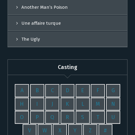
Another Man’s Poison
Une affaire turque
The Ugly
Casting
A
B
C
D
E
F
G
H
I
J
K
L
M
N
O
P
Q
R
S
T
U
V
W
X
Y
Z
#