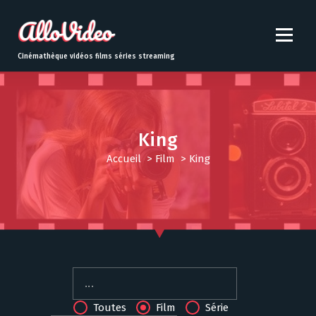
S
k
i
p
Cinémathèque vidéos films séries streaming
t
o
c
o
n
King
t
Accueil
>
Film
>
King
e
n
t
Toutes
Film
Série