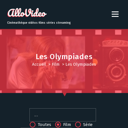
S
k
i
p
Cinémathèque vidéos films séries streaming
t
o
c
o
n
Les Olympiades
t
Accueil
>
Film
>
Les Olympiades
e
n
t
Toutes
Film
Série