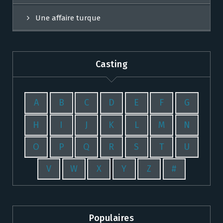
Une affaire turque
Casting
A
B
C
D
E
F
G
H
I
J
K
L
M
N
O
P
Q
R
S
T
U
V
W
X
Y
Z
#
Populaires