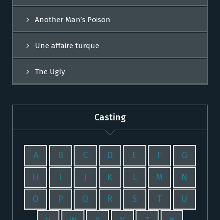
Another Man’s Poison
Une affaire turque
The Ugly
Casting
A
B
C
D
E
F
G
H
I
J
K
L
M
N
O
P
Q
R
S
T
U