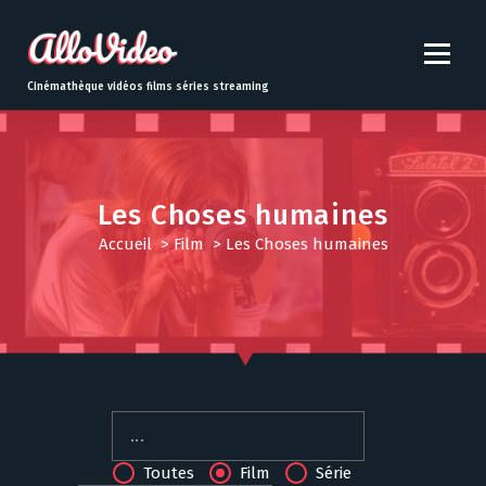
S
k
i
p
Cinémathèque vidéos films séries streaming
t
o
c
o
n
Les Choses humaines
t
Accueil
>
Film
>
Les Choses humaines
e
n
t
Toutes
Film
Série