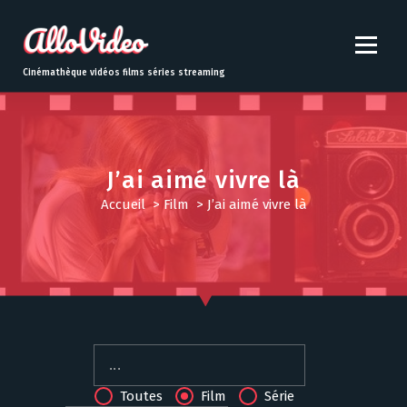
S
k
i
p
Cinémathèque vidéos films séries streaming
t
o
c
o
n
J’ai aimé vivre là
t
Accueil
>
Film
>
J’ai aimé vivre là
e
n
t
Toutes
Film
Série