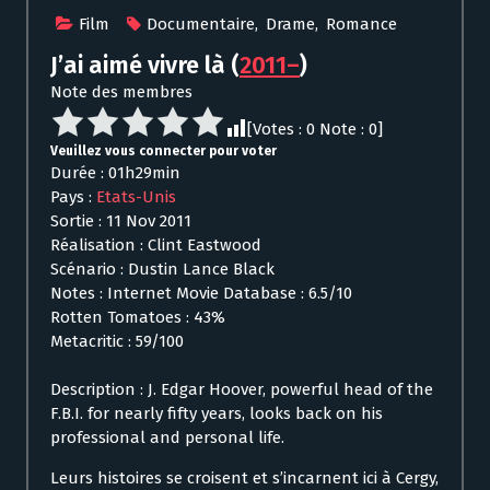
Film
Documentaire
,
Drame
,
Romance
J’ai aimé vivre là
(
2011–
)
Note des membres
[Votes :
0
Note :
0
]
Veuillez vous connecter pour voter
Durée : 01h29min
Pays :
Etats-Unis
Sortie : 11 Nov 2011
Réalisation : Clint Eastwood
Scénario : Dustin Lance Black
Notes : Internet Movie Database : 6.5/10
Rotten Tomatoes : 43%
Metacritic : 59/100
Description : J. Edgar Hoover, powerful head of the
F.B.I. for nearly fifty years, looks back on his
professional and personal life.
Leurs histoires se croisent et s’incarnent ici à Cergy,