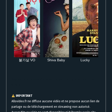
불가살 VO
Shiva Baby
Lucky
Regarder J’ai aimé vivre là en streaming gratuit en ligne complet HD VF
VOSTFR
IMPORTANT
Allovideo.fr ne diffuse aucune vidéo et ne propose aucun lien de
partage ou de téléchargement en streaming non autorisé.