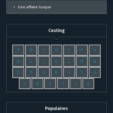
Une affaire turque
Casting
A
B
C
D
E
F
G
H
I
J
K
L
M
N
O
P
Q
R
S
T
U
V
W
X
Y
Z
#
Populaires