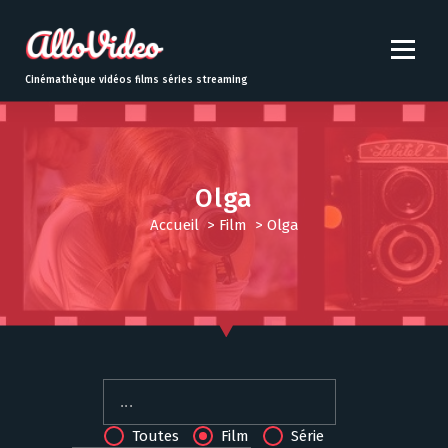
S
k
i
p
Cinémathèque vidéos films séries streaming
t
o
c
o
n
Olga
t
Accueil
>
Film
>
Olga
e
n
t
Toutes
Film
Série