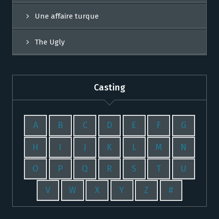
Une affaire turque
The Ugly
Casting
A
B
C
D
E
F
G
H
I
J
K
L
M
N
O
P
Q
R
S
T
U
V
W
X
Y
Z
#