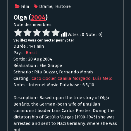
Film
Drame
,
Histoire
Olga
(
2004
)
Note des membres
[Votes :
0
Note :
0
]
Veuillez vous connecter pour voter
Durée : 141 min
Pays :
Bresil
Sortie : 20 Aug 2004
Réalisation : Elie Grappe
Scénario : Rita Buzzar, Fernando Morais
Casting :
Caco Ciocler
,
Camila Morgado
,
Luís Melo
Notes : Internet Movie Database : 6.5/10
Description : Based upon the true story of Olga
Benário, the German-born wife of Brazilian
communist leader Luís Carlos Prestes. During the
dictatorship of Getúlio Vargas (1930-1945) she was
arrested and sent to Nazi Germany, where she was
put ...