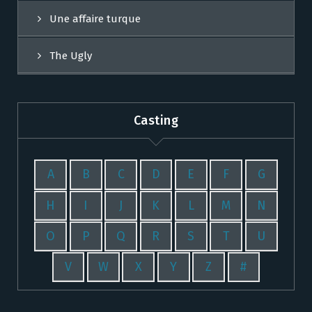
Une affaire turque
The Ugly
Casting
A
B
C
D
E
F
G
H
I
J
K
L
M
N
O
P
Q
R
S
T
U
V
W
X
Y
Z
#