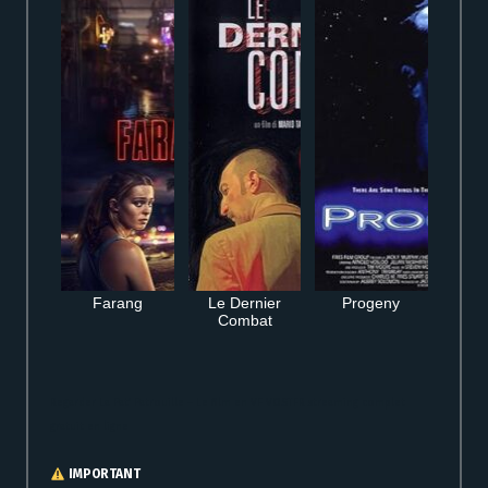
Farang
Le Dernier
Progeny
Combat
Regarder La Pat’ Patrouille – Le film en VF VOSTFR streaming complet
gratuit en ligne
IMPORTANT