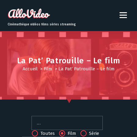
S
k
i
p
Cinémathèque vidéos films séries streaming
t
o
c
o
n
La Pat’ Patrouille – Le film
t
Accueil
>
Film
>
La Pat’ Patrouille – Le film
e
n
t
Toutes
Film
Série