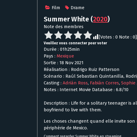
Film
Drame
Summer White
(
2020
)
Note des membres
[Votes :
0
Note :
0
]
Veuillez vous connecter pour voter
Durée : 01h25min
Pays :
Mexique
Sortie : 18 Nov 2021
Réalisation : Rodrigo Ruiz Patterson
Scénario : Raúl Sebastian Quintanilla, Rodr
Casting :
Adrián Ross
,
Fabián Corres
,
Sophie
Notes : Internet Movie Database : 6.8/10
Description : Life for a solitary teenager 
boyfriend to live with them.
Les choses changent quand elle invite son n
périphérie de Mexico.
Comment regarder Summer White en streaming