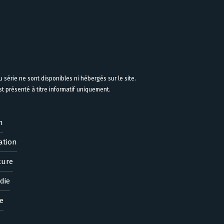
 série ne sont disponibles ni hébergés sur le site.
 présenté à titre informatif uniquement.
n
ation
ture
die
e