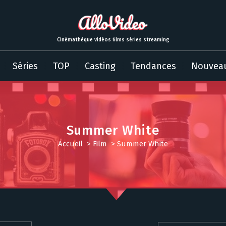
Cinémathèque vidéos films séries streaming
Séries
TOP
Casting
Tendances
Nouvea
Summer White
Accueil
>
Film
>
Summer White