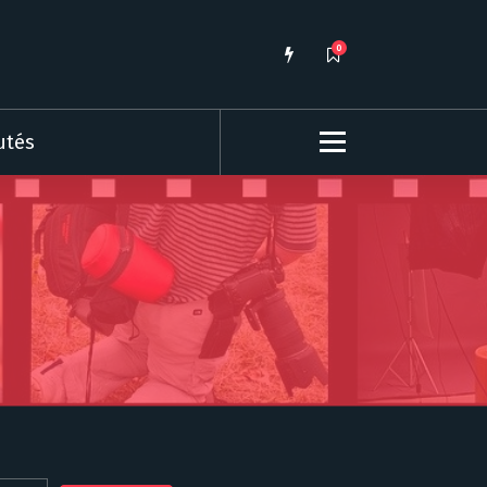
0
utés