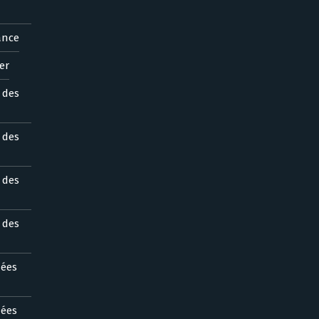
ance
er
s des
s des
s des
s des
nées
nées