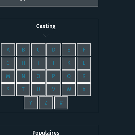
Casting
A
B
C
D
E
F
G
H
I
J
K
L
M
N
O
P
Q
R
S
T
U
V
W
X
Y
Z
#
Populaires