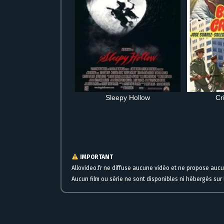
Sleepy Hollow
Cr
Streaming gratuit Summer White en ligne à regarder maintenant
IMPORTANT
Allovideo.fr ne diffuse aucune vidéo et ne propose auc
Aucun film ou série ne sont disponibles ni hébergés sur l