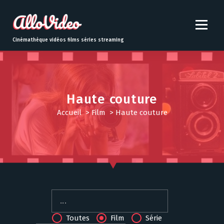
S
k
i
p
Cinémathèque vidéos films séries streaming
t
o
c
o
n
Haute couture
t
Accueil
>
Film
>
Haute couture
e
n
t
Toutes
Film
Série