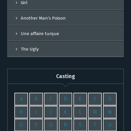
Girl
Another Man’s Poison
Une affaire turque
The Ugly
Casting
A
B
C
D
E
F
G
H
I
J
K
L
M
N
O
P
Q
R
S
T
U