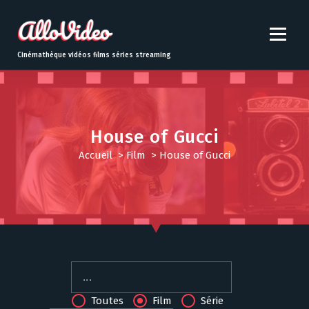
S
k
i
p
Cinémathèque vidéos films séries streaming
t
o
c
o
n
House of Gucci
t
Accueil
>
Film
>
House of Gucci
e
n
t
Toutes
Film
Série