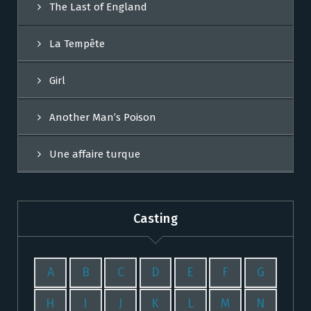
The Last of England
La Tempête
Girl
Another Man’s Poison
Une affaire turque
Casting
A
B
C
D
E
F
G
H
I
J
K
L
M
N