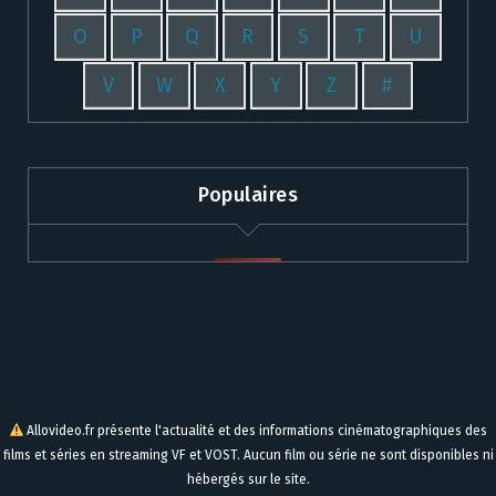
O
P
Q
R
S
T
U
V
W
X
Y
Z
#
Populaires
Allovideo.fr présente l'actualité et des informations cinématographiques des
films et séries en streaming VF et VOST. Aucun film ou série ne sont disponibles ni
hébergés sur le site.