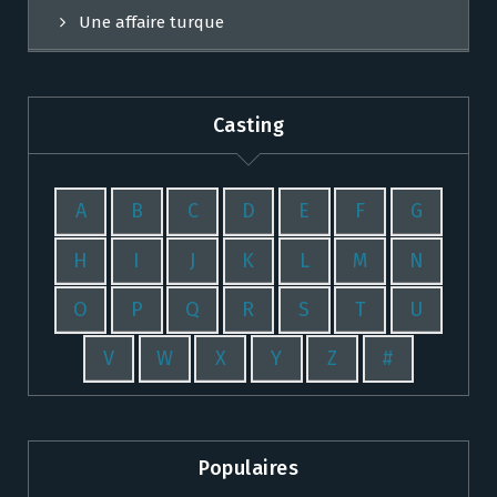
Une affaire turque
Casting
A
B
C
D
E
F
G
H
I
J
K
L
M
N
O
P
Q
R
S
T
U
V
W
X
Y
Z
#
Populaires