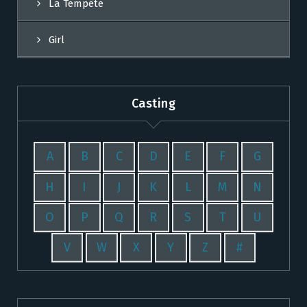
La Tempête
Girl
Casting
A
B
C
D
E
F
G
H
I
J
K
L
M
N
O
P
Q
R
S
T
U
V
W
X
Y
Z
#