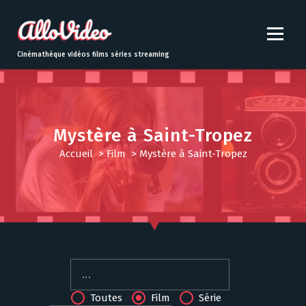
S
k
i
p
Cinémathèque vidéos films séries streaming
t
o
c
o
n
Mystère à Saint-Tropez
t
Accueil
>
Film
>
Mystère à Saint-Tropez
e
n
t
Toutes
Film
Série