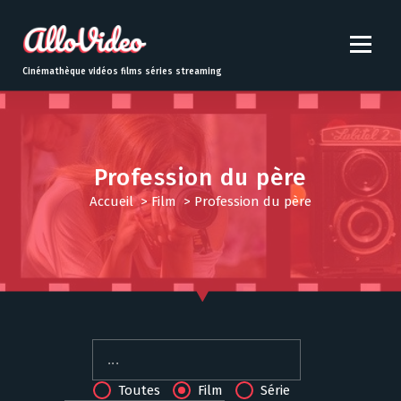
S
k
i
p
Cinémathèque vidéos films séries streaming
t
o
c
o
n
Profession du père
t
Accueil
>
Film
>
Profession du père
e
n
t
Toutes
Film
Série