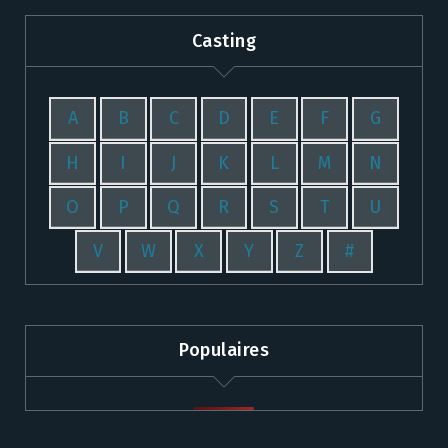
Casting
A
B
C
D
E
F
G
H
I
J
K
L
M
N
O
P
Q
R
S
T
U
V
W
X
Y
Z
#
Populaires