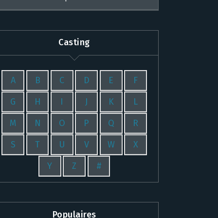
Casting
A
B
C
D
E
F
G
H
I
J
K
L
M
N
O
P
Q
R
S
T
U
V
W
X
Y
Z
#
Populaires