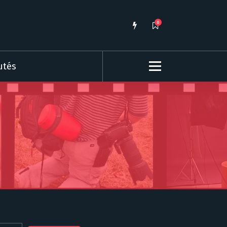
0
utés