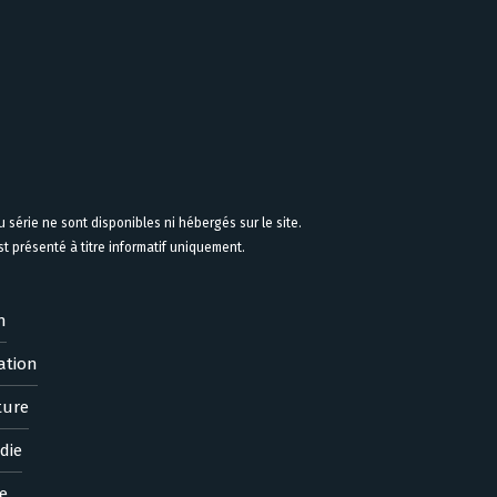
 série ne sont disponibles ni hébergés sur le site.
 présenté à titre informatif uniquement.
n
ation
ture
die
e