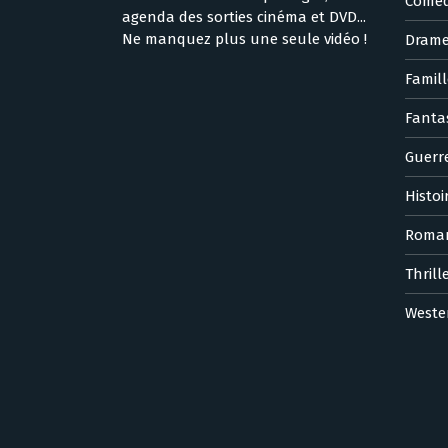
Coméd
agenda des sorties cinéma et DVD...
Ne manquez plus une seule vidéo !
Dram
Famill
Fanta
Guerr
Histoi
Roma
Thrill
Weste