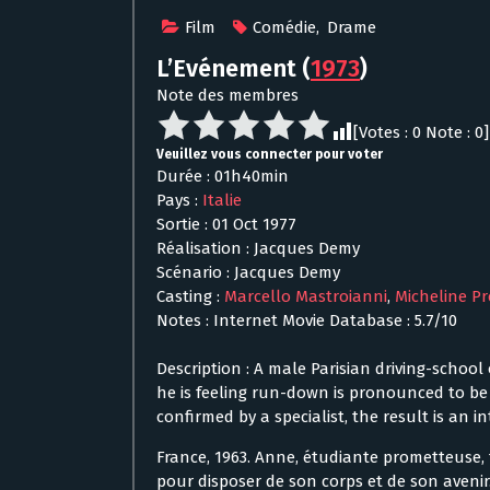
Film
Comédie
,
Drame
L’Evénement
(
1973
)
Note des membres
[Votes :
0
Note :
0
]
Veuillez vous connecter pour voter
Durée : 01h40min
Pays :
Italie
Sortie : 01 Oct 1977
Réalisation : Jacques Demy
Scénario : Jacques Demy
Casting :
Marcello Mastroianni
,
Micheline Pr
Notes : Internet Movie Database : 5.7/10
Description : A male Parisian driving-schoo
he is feeling run-down is pronounced to be
confirmed by a specialist, the result is an i
France, 1963. Anne, étudiante prometteuse, 
pour disposer de son corps et de son avenir