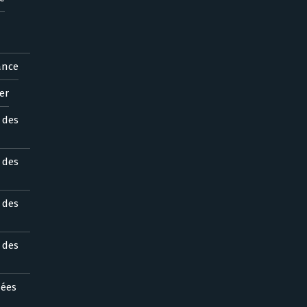
ance
er
s des
s des
s des
s des
nées