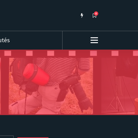
0
utés