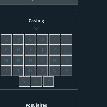
Casting
A
B
C
D
E
F
G
H
I
J
K
L
M
N
O
P
Q
R
S
T
U
V
W
X
Y
Z
#
Populaires