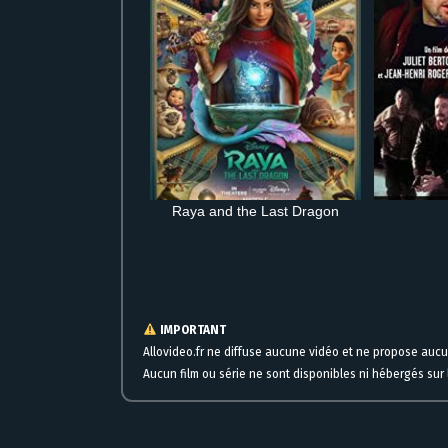
Raya and the Last Dragon
Film complet Au coeur du bois à voir en streaming gratuit en lig
IMPORTANT
Allovideo.fr ne diffuse aucune vidéo et ne propose auc
Aucun film ou série ne sont disponibles ni hébergés sur l