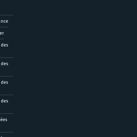
ance
er
s des
s des
s des
s des
nées