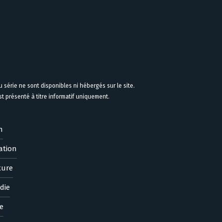
 série ne sont disponibles ni hébergés sur le site.
 présenté à titre informatif uniquement.
n
ation
ture
die
e