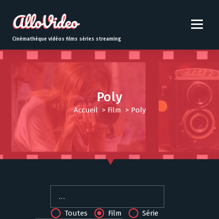
S
k
i
p
Cinémathèque vidéos films séries streaming
t
o
c
o
n
Poly
t
Accueil
>
Film
>
Poly
e
n
t
Toutes
Film
Série