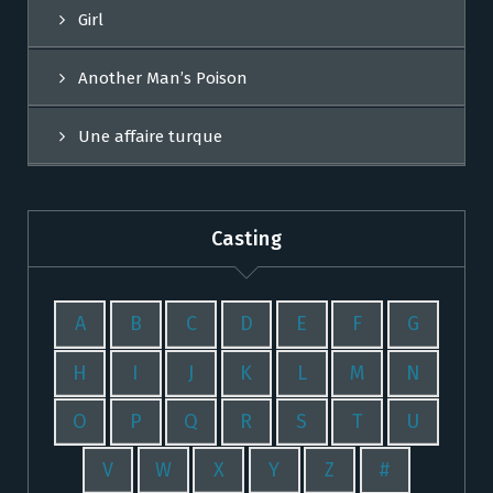
Girl
Another Man’s Poison
Une affaire turque
Casting
A
B
C
D
E
F
G
H
I
J
K
L
M
N
O
P
Q
R
S
T
U
V
W
X
Y
Z
#