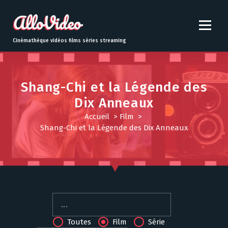
S
k
i
p
Cinémathèque vidéos films séries streaming
t
o
c
o
Shang-Chi et la Légende des
n
Dix Anneaux
t
Accueil
>
Film
>
e
Shang-Chi et la Légende des Dix Anneaux
n
t
Toutes
Film
Série