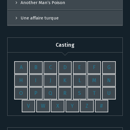
Another Man’s Poison
Une affaire turque
Casting
A
B
C
D
E
F
G
H
I
J
K
L
M
N
O
P
Q
R
S
T
U
V
W
X
Y
Z
#