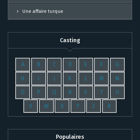
Une affaire turque
Casting
A
B
C
D
E
F
G
H
I
J
K
L
M
N
O
P
Q
R
S
T
U
V
W
X
Y
Z
#
Populaires