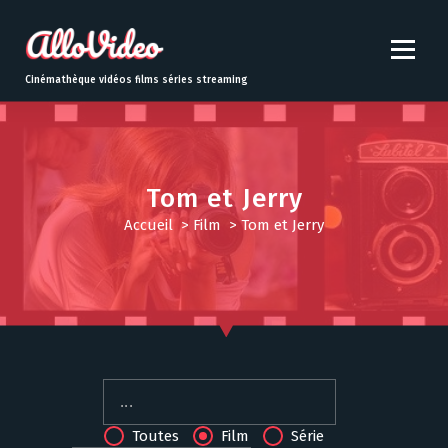
S
k
i
p
Cinémathèque vidéos films séries streaming
t
o
c
o
n
Tom et Jerry
t
Accueil
>
Film
>
Tom et Jerry
e
n
t
Toutes
Film
Série