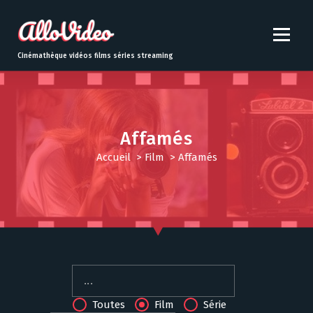
S
k
i
p
Cinémathèque vidéos films séries streaming
t
o
c
o
n
Affamés
t
Accueil
>
Film
>
Affamés
e
n
t
Toutes
Film
Série