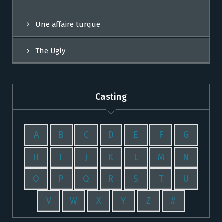
Une affaire turque
The Ugly
Casting
A
B
C
D
E
F
G
H
I
J
K
L
M
N
O
P
Q
R
S
T
U
V
W
X
Y
Z
#