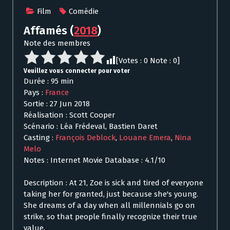
Film
Comédie
Affamés
(
2018
)
Note des membres
[Votes :
0
Note :
0
]
Veuillez vous connecter pour voter
Durée : 95 min
Pays :
France
Sortie : 27 Jun 2018
Réalisation : Scott Cooper
Scénario : Léa Frédeval, Bastien Daret
Casting :
François Deblock
,
Louane Emera
,
Nina
Melo
Notes : Internet Movie Database : 4.1/10
Description : At 21, Zoe is sick and tired of everyone
taking her for granted, just because she's young.
She dreams of a day when all millennials go on
strike, so that people finally recognize their true
value.