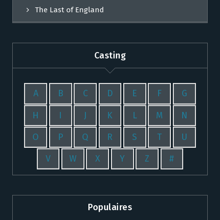
The Last of England
Casting
A
B
C
D
E
F
G
H
I
J
K
L
M
N
O
P
Q
R
S
T
U
V
W
X
Y
Z
#
Populaires