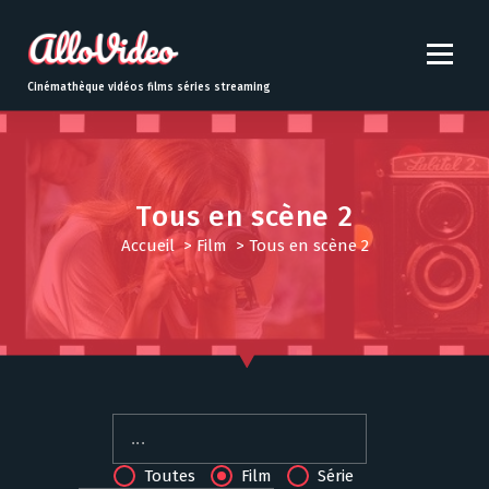
S
k
i
p
Cinémathèque vidéos films séries streaming
t
o
c
o
n
Tous en scène 2
t
Accueil
>
Film
>
Tous en scène 2
e
n
t
Toutes
Film
Série