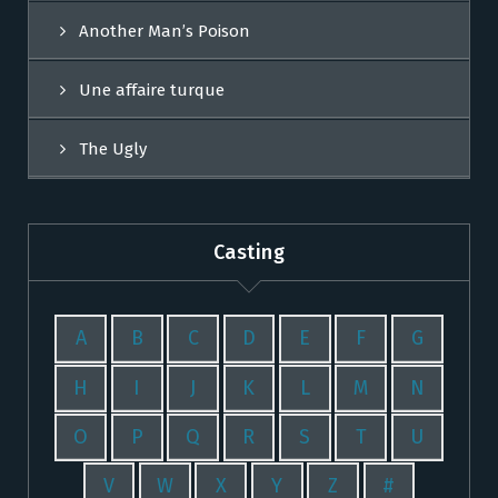
Another Man’s Poison
Une affaire turque
The Ugly
Casting
A
B
C
D
E
F
G
H
I
J
K
L
M
N
O
P
Q
R
S
T
U
V
W
X
Y
Z
#