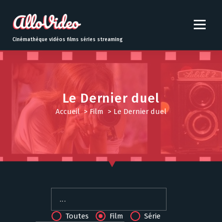
S
k
i
p
Cinémathèque vidéos films séries streaming
t
o
c
o
n
Le Dernier duel
t
Accueil
>
Film
>
Le Dernier duel
e
n
t
Toutes
Film
Série