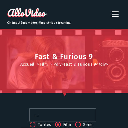
S
k
i
p
Cinémathèque vidéos films séries streaming
t
o
c
o
n
Fast & Furious 9
t
Accueil
>
Film
>
<div>Fast & Furious 9</div>
e
n
t
Toutes
Film
Série