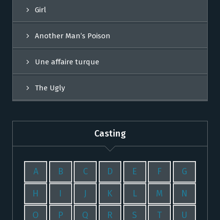
Girl
Another Man’s Poison
Une affaire turque
The Ugly
Casting
A
B
C
D
E
F
G
H
I
J
K
L
M
N
O
P
Q
R
S
T
U