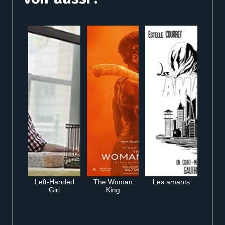
Left-Handed
The Woman
Les amants
Girl
King