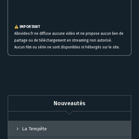
Regarder
Fast & Furious 9
en VF VOSTFR streaming complet gratuit en ligne
IMPORTANT
Allovideo.fr ne diffuse aucune vidéo et ne propose aucun lien de
partage ou de téléchargement en streaming non autorisé.
Aucun film ou série ne sont disponibles ni hébergés sur le site.
Nouveautés
La Tempête