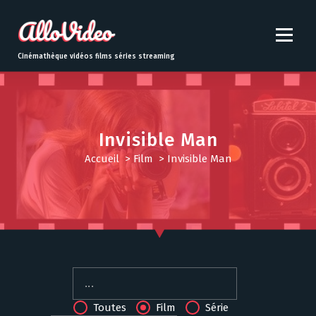
S
k
i
p
Cinémathèque vidéos films séries streaming
t
o
c
o
n
Invisible Man
t
Accueil
>
Film
>
Invisible Man
e
n
t
Toutes
Film
Série