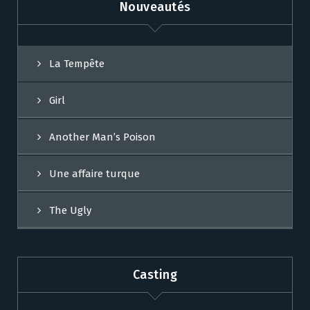
Nouveautés
La Tempête
Girl
Another Man’s Poison
Une affaire turque
The Ugly
Casting