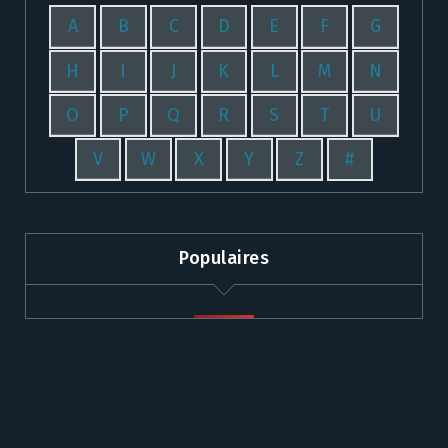
A
B
C
D
E
F
G
H
I
J
K
L
M
N
O
P
Q
R
S
T
U
V
W
X
Y
Z
#
Populaires