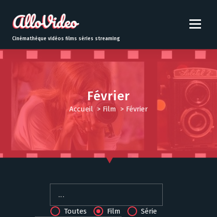
S
k
i
p
Cinémathèque vidéos films séries streaming
t
o
c
o
n
Février
t
Accueil
>
Film
>
Février
e
n
t
Toutes
Film
Série