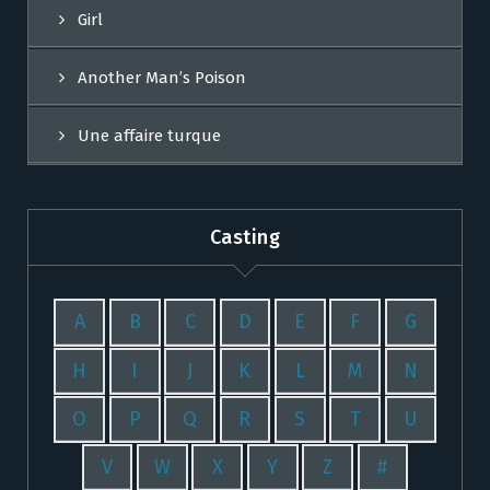
Girl
Another Man’s Poison
Une affaire turque
Casting
A
B
C
D
E
F
G
H
I
J
K
L
M
N
O
P
Q
R
S
T
U
V
W
X
Y
Z
#