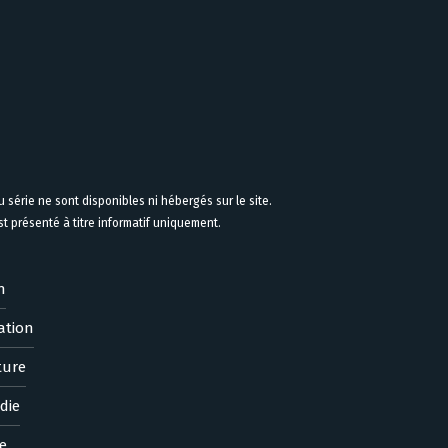
 série ne sont disponibles ni hébergés sur le site.
 présenté à titre informatif uniquement.
n
ation
ture
die
e