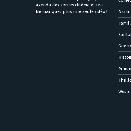
Coméd
agenda des sorties cinéma et DVD...
Ne manquez plus une seule vidéo !
Dram
Famill
Fanta
Guerr
Histoi
Roma
Thrill
Weste