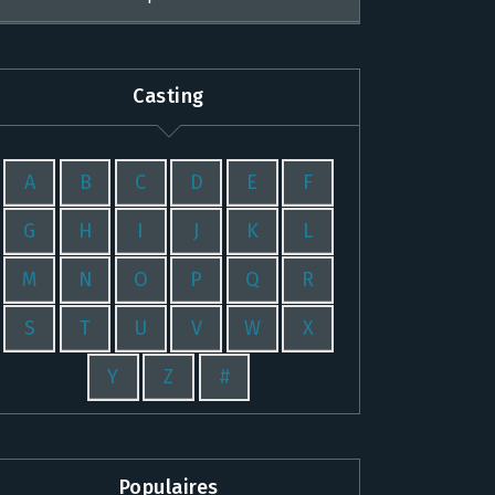
Casting
A
B
C
D
E
F
G
H
I
J
K
L
M
N
O
P
Q
R
S
T
U
V
W
X
Y
Z
#
Populaires