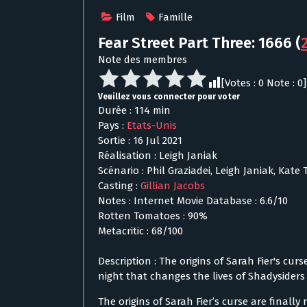
Film
Famille
Fear Street Part Three: 1666
(
Note des membres
[Votes :
0
Note :
0
]
Veuillez vous connecter pour voter
Durée : 114 min
Pays :
Etats-Unis
Sortie : 16 Jul 2021
Réalisation : Leigh Janiak
Scénario : Phil Graziadei, Leigh Janiak, Kate 
Casting :
Gillian Jacobs
Notes : Internet Movie Database : 6.6/10
Rotten Tomatoes : 90%
Metacritic : 68/100
Description : The origins of Sarah Fier's curs
night that changes the lives of Shadysiders 
The origins of Sarah Fier’s curse are finally