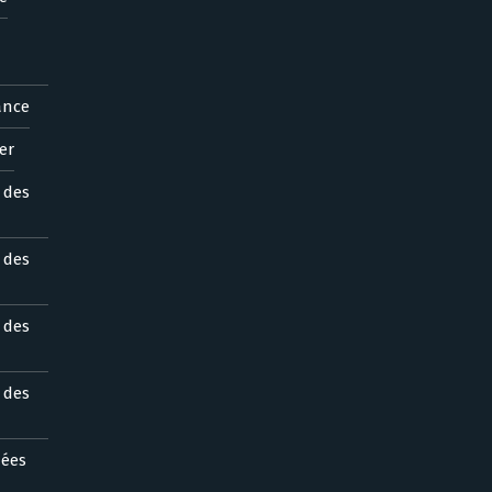
ance
er
s des
s des
s des
s des
nées