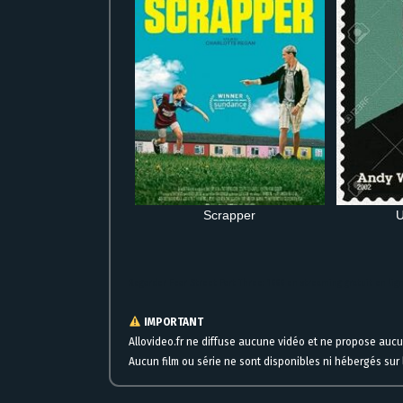
Scrapper
U
Regarder Fear Street Part Three: 1666 en streaming gratuit en l
IMPORTANT
Allovideo.fr ne diffuse aucune vidéo et ne propose auc
Aucun film ou série ne sont disponibles ni hébergés sur l