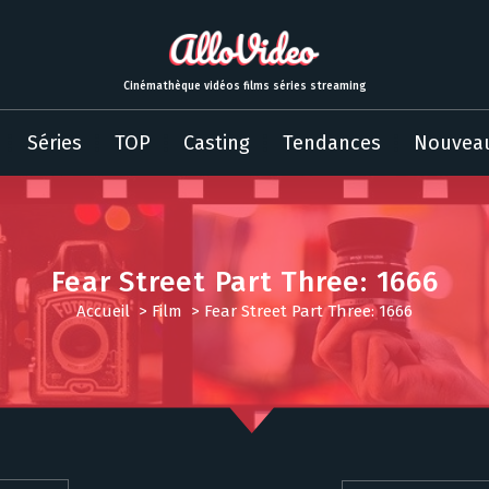
Cinémathèque vidéos films séries streaming
Séries
TOP
Casting
Tendances
Nouvea
Fear Street Part Three: 1666
Accueil
>
Film
>
Fear Street Part Three: 1666