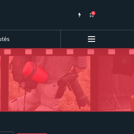
0
utés