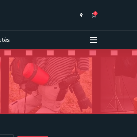
0
utés