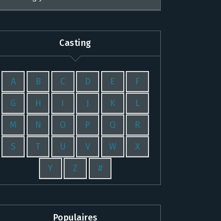
Casting
A
B
C
D
E
F
G
H
I
J
K
L
M
N
O
P
Q
R
S
T
U
V
W
X
Y
Z
#
Populaires