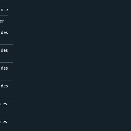
ance
er
s des
s des
s des
s des
nées
nées