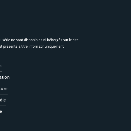
 série ne sont disponibles ni hébergés sur le site.
 présenté à titre informatif uniquement.
n
ation
ture
die
e