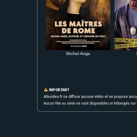
Michel-Ange
Où regarder Experience en streaming complet gratuit HD en lig
IMPORTANT
Allovideo.fr ne diffuse aucune vidéo et ne propose auc
Aucun film ou série ne sont disponibles ni hébergés sur l