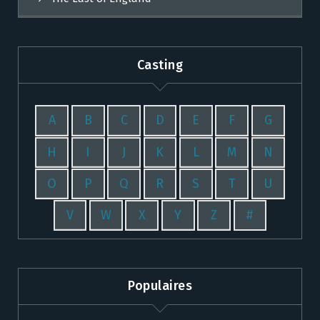
Casting
A
B
C
D
E
F
G
H
I
J
K
L
M
N
O
P
Q
R
S
T
U
V
W
X
Y
Z
#
Populaires