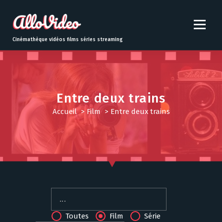
S
k
i
p
Cinémathèque vidéos films séries streaming
t
o
c
o
n
Entre deux trains
t
Accueil
>
Film
>
Entre deux trains
e
n
t
Toutes
Film
Série